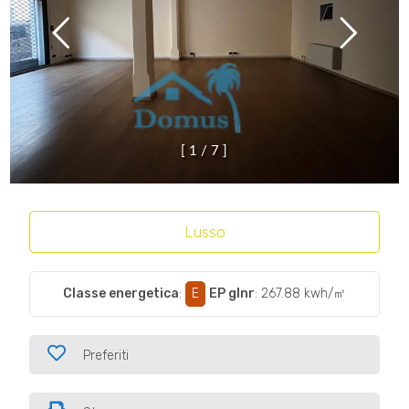
[
1
/
7
]
Lusso
Classe energetica
:
E
EP glnr
: 267.88 kwh/㎡
Preferiti