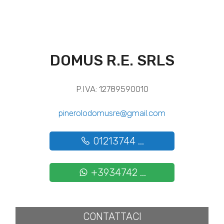
DOMUS R.E. SRLS
P.IVA: 12789590010
pinerolodomusre@gmail.com
01213744 ...
+3934742 ...
CONTATTACI