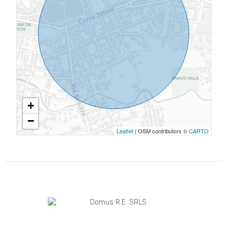
+
−
Leaflet
| OSM contributors ©
CARTO