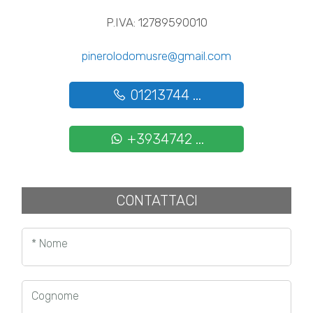
P.IVA: 12789590010
pinerolodomusre@gmail.com
01213744 ...
+3934742 ...
CONTATTACI
* Nome
Cognome