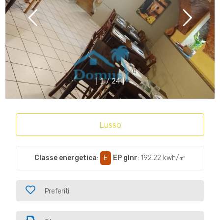
[
1
/
2
4
]
Lusso
Classe energetica
:
E
EP glnr
: 192.22 kwh/㎡
Preferiti