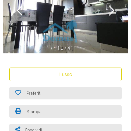
[
1
/
4
]
Lusso
Preferiti
Stampa
Condividi