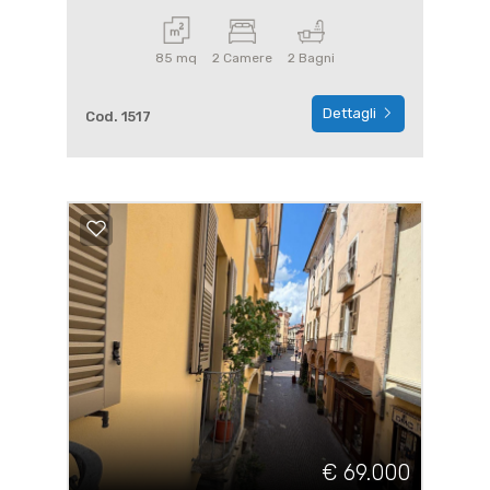
85 mq
2 Camere
2 Bagni
Dettagli
Cod. 1517
€ 69.000