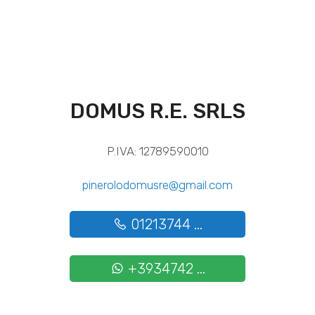
DOMUS R.E. SRLS
P.IVA: 12789590010
pinerolodomusre@gmail.com
01213744 ...
+3934742 ...