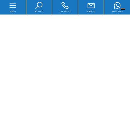
MENU
RICERCA
CHIAMACI
SCRIVICI
WHATSAPP
Home
Chi siamo
In vendita
In affitto
Servizi
Contatti