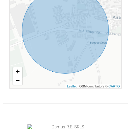
+
−
Leaflet
| OSM contributors ©
CARTO